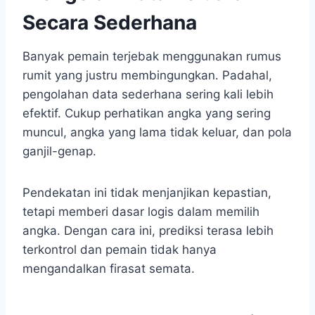
Secara Sederhana
Banyak pemain terjebak menggunakan rumus
rumit yang justru membingungkan. Padahal,
pengolahan data sederhana sering kali lebih
efektif. Cukup perhatikan angka yang sering
muncul, angka yang lama tidak keluar, dan pola
ganjil-genap.
Pendekatan ini tidak menjanjikan kepastian,
tetapi memberi dasar logis dalam memilih
angka. Dengan cara ini, prediksi terasa lebih
terkontrol dan pemain tidak hanya
mengandalkan firasat semata.