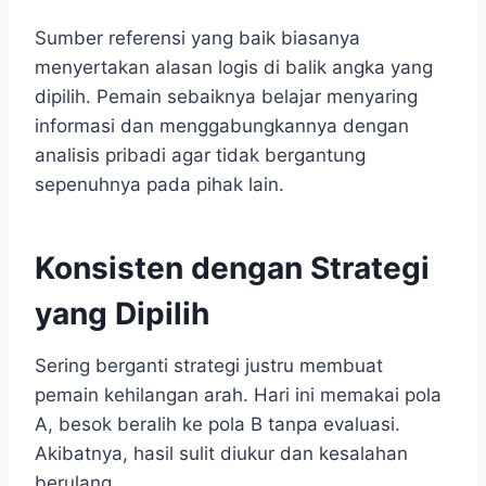
Sumber referensi yang baik biasanya
menyertakan alasan logis di balik angka yang
dipilih. Pemain sebaiknya belajar menyaring
informasi dan menggabungkannya dengan
analisis pribadi agar tidak bergantung
sepenuhnya pada pihak lain.
Konsisten dengan Strategi
yang Dipilih
Sering berganti strategi justru membuat
pemain kehilangan arah. Hari ini memakai pola
A, besok beralih ke pola B tanpa evaluasi.
Akibatnya, hasil sulit diukur dan kesalahan
berulang.