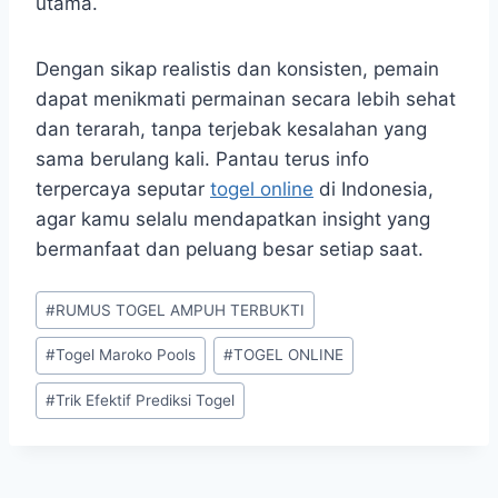
utama.
Dengan sikap realistis dan konsisten, pemain
dapat menikmati permainan secara lebih sehat
dan terarah, tanpa terjebak kesalahan yang
sama berulang kali. Pantau terus info
terpercaya seputar
togel online
di Indonesia,
agar kamu selalu mendapatkan insight yang
bermanfaat dan peluang besar setiap saat.
Post
#
RUMUS TOGEL AMPUH TERBUKTI
Tags:
#
Togel Maroko Pools
#
TOGEL ONLINE
#
Trik Efektif Prediksi Togel