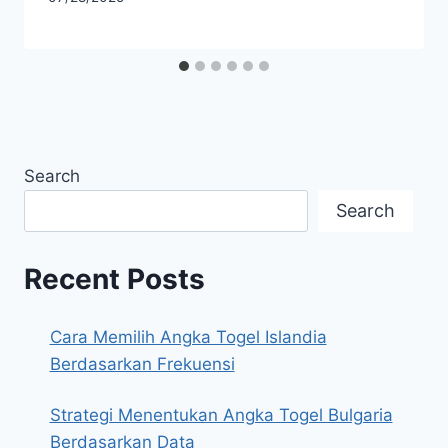
Search
Search
Recent Posts
Cara Memilih Angka Togel Islandia
Berdasarkan Frekuensi
Strategi Menentukan Angka Togel Bulgaria
Berdasarkan Data