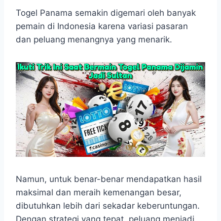
h
a
e
e
k
i
h
a
c
s
l
y
n
a
Togel Panama semakin digemari oleh banyak
t
e
s
e
p
e
r
pemain di Indonesia karena variasi pasaran
s
b
e
g
e
e
dan peluang menangnya yang menarik.
A
o
n
r
p
o
g
a
p
k
e
m
r
Namun, untuk benar-benar mendapatkan hasil
maksimal dan meraih kemenangan besar,
dibutuhkan lebih dari sekadar keberuntungan.
Dengan strategi yang tepat, peluang menjadi