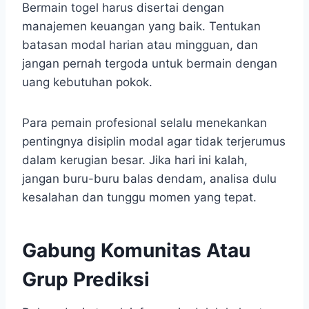
Bermain togel harus disertai dengan
manajemen keuangan yang baik. Tentukan
batasan modal harian atau mingguan, dan
jangan pernah tergoda untuk bermain dengan
uang kebutuhan pokok.
Para pemain profesional selalu menekankan
pentingnya disiplin modal agar tidak terjerumus
dalam kerugian besar. Jika hari ini kalah,
jangan buru-buru balas dendam, analisa dulu
kesalahan dan tunggu momen yang tepat.
Gabung Komunitas Atau
Grup Prediksi