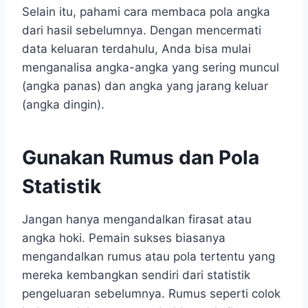
Selain itu, pahami cara membaca pola angka
dari hasil sebelumnya. Dengan mencermati
data keluaran terdahulu, Anda bisa mulai
menganalisa angka-angka yang sering muncul
(angka panas) dan angka yang jarang keluar
(angka dingin).
Gunakan Rumus dan Pola
Statistik
Jangan hanya mengandalkan firasat atau
angka hoki. Pemain sukses biasanya
mengandalkan rumus atau pola tertentu yang
mereka kembangkan sendiri dari statistik
pengeluaran sebelumnya. Rumus seperti colok