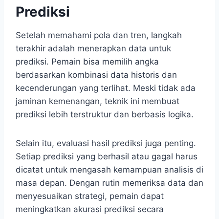
Prediksi
Setelah memahami pola dan tren, langkah
terakhir adalah menerapkan data untuk
prediksi. Pemain bisa memilih angka
berdasarkan kombinasi data historis dan
kecenderungan yang terlihat. Meski tidak ada
jaminan kemenangan, teknik ini membuat
prediksi lebih terstruktur dan berbasis logika.
Selain itu, evaluasi hasil prediksi juga penting.
Setiap prediksi yang berhasil atau gagal harus
dicatat untuk mengasah kemampuan analisis di
masa depan. Dengan rutin memeriksa data dan
menyesuaikan strategi, pemain dapat
meningkatkan akurasi prediksi secara