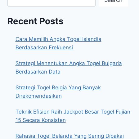
Recent Posts
Cara Memilih Angka Togel Islandia
Berdasarkan Frekuensi
Strategi Menentukan Angka Togel Bulgaria
Berdasarkan Data
Strategi Togel Belgia Yang Banyak
Direkomendasikan
Teknik Efisien Raih Jackpot Besar Togel Fujian
15 Secara Konsisten
Rahasia Togel Belanda Yang Sering Dipakai