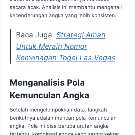
secara acak. Analisis ini membantu mengenali
kecenderungan angka yang lebih konsisten.
Baca Juga:
Strategi Aman
Untuk Meraih Nomor
Kemenagan Togel Las Vegas
Menganalisis Pola
Kemunculan Angka
Setelah mengelompokkan data, langkah
berikutnya adalah mencari pola kemunculan
angka. Pola ini bisa berupa urutan angka
tertentu, kombinasi angka yang sering keluar