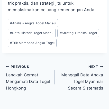
trik praktis, dan strategi jitu untuk
memaksimalkan peluang kemenangan Anda.
Post
#
Analisis Angka Togel Macau
Tags:
#
Data Historis Togel Macau
#
Strategi Prediksi Togel
#
Trik Membaca Angka Togel
Post
PREVIOUS
NEXT
Langkah Cermat
Menggali Data Angka
navigation
Mengamati Data Togel
Togel Myanmar
Hongkong
Secara Sistematis