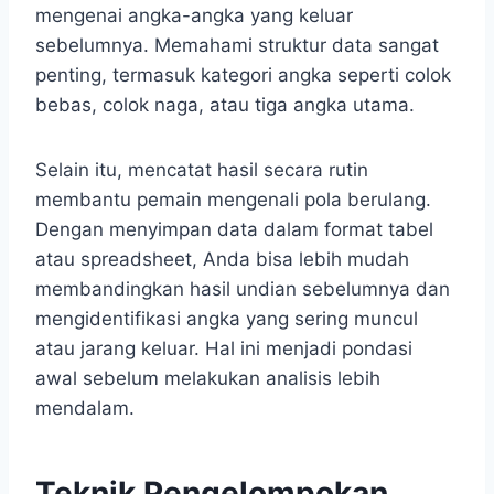
mengenai angka-angka yang keluar
sebelumnya. Memahami struktur data sangat
penting, termasuk kategori angka seperti colok
bebas, colok naga, atau tiga angka utama.
Selain itu, mencatat hasil secara rutin
membantu pemain mengenali pola berulang.
Dengan menyimpan data dalam format tabel
atau spreadsheet, Anda bisa lebih mudah
membandingkan hasil undian sebelumnya dan
mengidentifikasi angka yang sering muncul
atau jarang keluar. Hal ini menjadi pondasi
awal sebelum melakukan analisis lebih
mendalam.
Teknik Pengelompokan