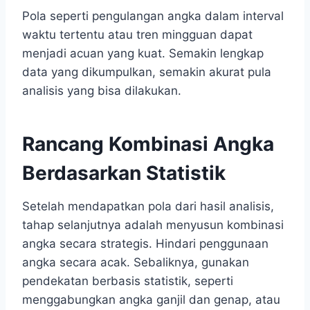
Pola seperti pengulangan angka dalam interval
waktu tertentu atau tren mingguan dapat
menjadi acuan yang kuat. Semakin lengkap
data yang dikumpulkan, semakin akurat pula
analisis yang bisa dilakukan.
Rancang Kombinasi Angka
Berdasarkan Statistik
Setelah mendapatkan pola dari hasil analisis,
tahap selanjutnya adalah menyusun kombinasi
angka secara strategis. Hindari penggunaan
angka secara acak. Sebaliknya, gunakan
pendekatan berbasis statistik, seperti
menggabungkan angka ganjil dan genap, atau