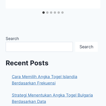
Search
Search
Recent Posts
Cara Memilih Angka Togel Islandia
Berdasarkan Frekuensi
Strategi Menentukan Angka Togel Bulgaria
Berdasarkan Data