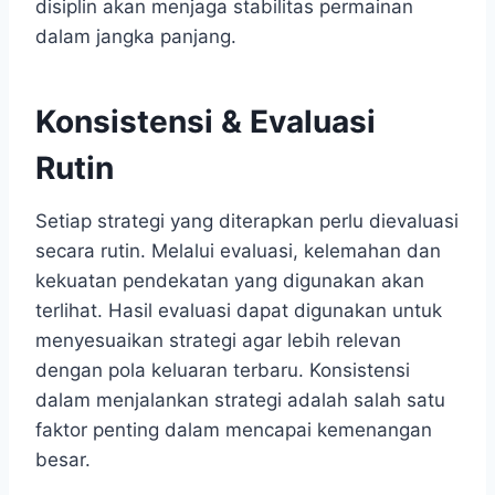
disiplin akan menjaga stabilitas permainan
dalam jangka panjang.
Konsistensi & Evaluasi
Rutin
Setiap strategi yang diterapkan perlu dievaluasi
secara rutin. Melalui evaluasi, kelemahan dan
kekuatan pendekatan yang digunakan akan
terlihat. Hasil evaluasi dapat digunakan untuk
menyesuaikan strategi agar lebih relevan
dengan pola keluaran terbaru. Konsistensi
dalam menjalankan strategi adalah salah satu
faktor penting dalam mencapai kemenangan
besar.