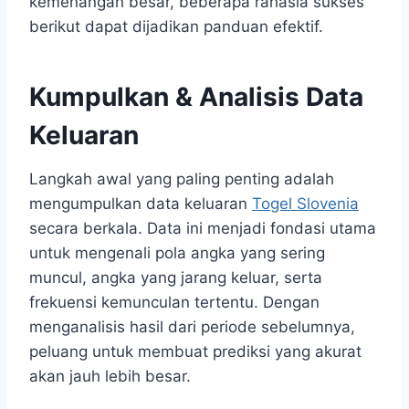
kemenangan besar, beberapa rahasia sukses
berikut dapat dijadikan panduan efektif.
Kumpulkan & Analisis Data
Keluaran
Langkah awal yang paling penting adalah
mengumpulkan data keluaran
Togel Slovenia
secara berkala. Data ini menjadi fondasi utama
untuk mengenali pola angka yang sering
muncul, angka yang jarang keluar, serta
frekuensi kemunculan tertentu. Dengan
menganalisis hasil dari periode sebelumnya,
peluang untuk membuat prediksi yang akurat
akan jauh lebih besar.