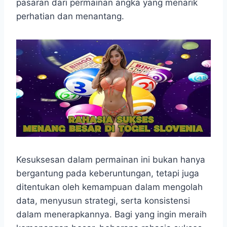
pasaran dari permainan angka yang menarik
s
b
e
g
e
e
perhatian dan menantang.
A
o
n
r
p
o
g
a
p
k
e
m
r
Kesuksesan dalam permainan ini bukan hanya
bergantung pada keberuntungan, tetapi juga
ditentukan oleh kemampuan dalam mengolah
data, menyusun strategi, serta konsistensi
dalam menerapkannya. Bagi yang ingin meraih