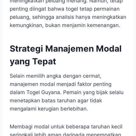
meningkatkan peluang menang. Namun, tetap
penting diingat bahwa togel tetap permainan
peluang, sehingga analisis hanya meningkatkan
kemungkinan, bukan menjamin kemenangan.
Strategi Manajemen Modal
yang Tepat
Selain memilih angka dengan cermat,
manajemen modal menjadi faktor penting
dalam Togel Guyana. Pemain yang bijak selalu
menetapkan batas taruhan agar tidak
mengalami kerugian berlebihan.
Membagi modal untuk beberapa taruhan kecil
seringkali lebih aman daripada menempatkan