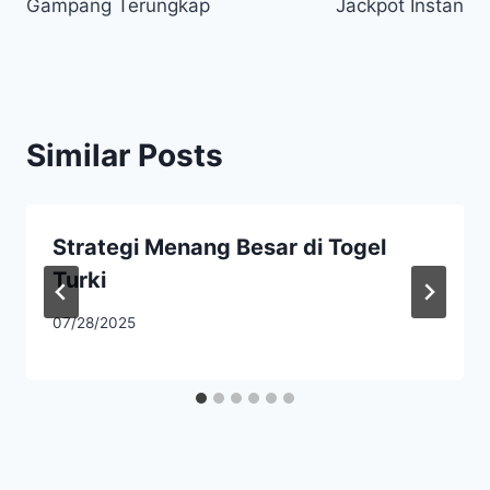
Gampang Terungkap
Jackpot Instan
Similar Posts
Strategi Menang Besar di Togel
Turki
07/28/2025