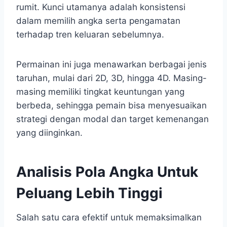
rumit. Kunci utamanya adalah konsistensi
dalam memilih angka serta pengamatan
terhadap tren keluaran sebelumnya.
Permainan ini juga menawarkan berbagai jenis
taruhan, mulai dari 2D, 3D, hingga 4D. Masing-
masing memiliki tingkat keuntungan yang
berbeda, sehingga pemain bisa menyesuaikan
strategi dengan modal dan target kemenangan
yang diinginkan.
Analisis Pola Angka Untuk
Peluang Lebih Tinggi
Salah satu cara efektif untuk memaksimalkan