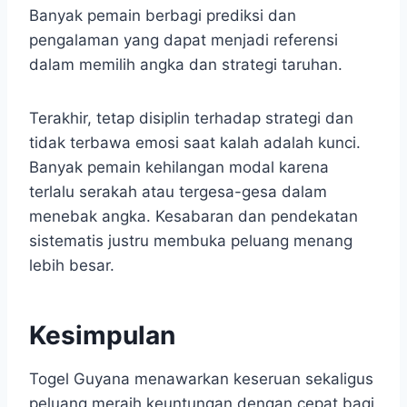
Banyak pemain berbagi prediksi dan
pengalaman yang dapat menjadi referensi
dalam memilih angka dan strategi taruhan.
Terakhir, tetap disiplin terhadap strategi dan
tidak terbawa emosi saat kalah adalah kunci.
Banyak pemain kehilangan modal karena
terlalu serakah atau tergesa-gesa dalam
menebak angka. Kesabaran dan pendekatan
sistematis justru membuka peluang menang
lebih besar.
Kesimpulan
Togel Guyana menawarkan keseruan sekaligus
peluang meraih keuntungan dengan cepat bagi