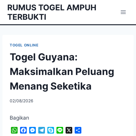
Skip
RUMUS TOGEL AMPUH
to
TERBUKTI
content
TOGEL ONLINE
Togel Guyana:
Maksimalkan Peluang
Menang Seketika
02/08/2026
Bagikan
W
F
M
T
S
L
X
S