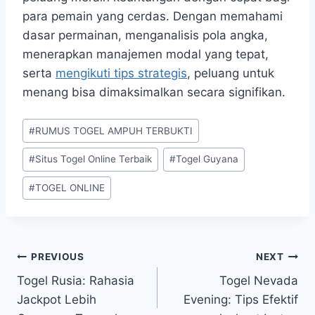
para pemain yang cerdas. Dengan memahami
dasar permainan, menganalisis pola angka,
menerapkan manajemen modal yang tepat,
serta
mengikuti tips strategis
, peluang untuk
menang bisa dimaksimalkan secara signifikan.
Post
#
RUMUS TOGEL AMPUH TERBUKTI
Tags:
#
Situs Togel Online Terbaik
#
Togel Guyana
#
TOGEL ONLINE
Post
PREVIOUS
NEXT
Togel Rusia: Rahasia
Togel Nevada
navigation
Jackpot Lebih
Evening: Tips Efektif