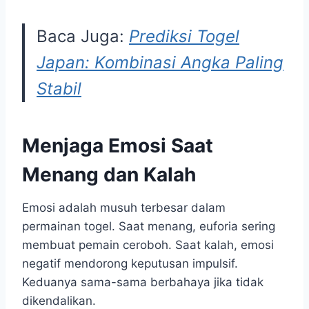
Baca Juga:
Prediksi Togel
Japan: Kombinasi Angka Paling
Stabil
Menjaga Emosi Saat
Menang dan Kalah
Emosi adalah musuh terbesar dalam
permainan togel. Saat menang, euforia sering
membuat pemain ceroboh. Saat kalah, emosi
negatif mendorong keputusan impulsif.
Keduanya sama-sama berbahaya jika tidak
dikendalikan.