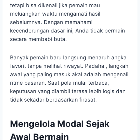
tetapi bisa dikenali jika pemain mau
meluangkan waktu mengamati hasil
sebelumnya. Dengan memahami
kecenderungan dasar ini, Anda tidak bermain
secara membabi buta.
Banyak pemain baru langsung menaruh angka
favorit tanpa melihat riwayat. Padahal, langkah
awal yang paling masuk akal adalah mengenali
ritme pasaran. Saat pola mulai terbaca,
keputusan yang diambil terasa lebih logis dan
tidak sekadar berdasarkan firasat.
Mengelola Modal Sejak
Awal Bermain