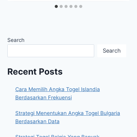
Search
Search
Recent Posts
Cara Memilih Angka Togel Islandia
Berdasarkan Frekuensi
Strategi Menentukan Angka Togel Bulgaria
Berdasarkan Data
Strategi Togel Belgia Yang Banyak