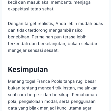
kecil dan masuk akal membantu menjaga
ekspektasi tetap sehat.
Dengan target realistis, Anda lebih mudah puas
dan tidak terdorong mengambil risiko
berlebihan. Permainan pun terasa lebih
terkendali dan berkelanjutan, bukan sekadar
mengejar sensasi sesaat.
Kesimpulan
Menang togel France Pools tanpa rugi besar
bukan tentang mencari trik instan, melainkan
soal cara berpikir dan bersikap. Pemahaman
pola, pengelolaan modal, serta penggunaan
data yang bijak menjadi kunci utama agar