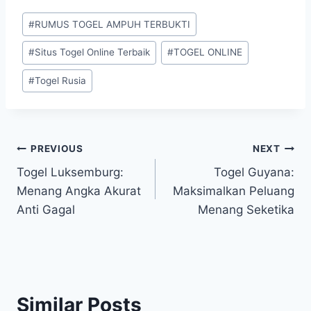
Post
#
RUMUS TOGEL AMPUH TERBUKTI
Tags:
#
Situs Togel Online Terbaik
#
TOGEL ONLINE
#
Togel Rusia
Post
PREVIOUS
NEXT
Togel Luksemburg:
Togel Guyana:
navigation
Menang Angka Akurat
Maksimalkan Peluang
Anti Gagal
Menang Seketika
Similar Posts