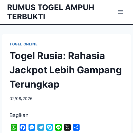
Skip
RUMUS TOGEL AMPUH
to
TERBUKTI
content
TOGEL ONLINE
Togel Rusia: Rahasia
Jackpot Lebih Gampang
Terungkap
02/08/2026
Bagikan
W
F
M
T
S
L
X
S