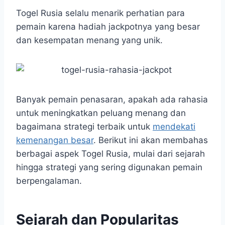
h
a
e
e
k
i
h
a
c
s
l
y
n
a
Togel Rusia selalu menarik perhatian para
t
e
s
e
p
e
r
pemain karena hadiah jackpotnya yang besar
s
b
e
g
e
e
dan kesempatan menang yang unik.
A
o
n
r
p
o
g
a
p
k
e
m
r
Banyak pemain penasaran, apakah ada rahasia
untuk meningkatkan peluang menang dan
bagaimana strategi terbaik untuk
mendekati
kemenangan besar
. Berikut ini akan membahas
berbagai aspek Togel Rusia, mulai dari sejarah
hingga strategi yang sering digunakan pemain
berpengalaman.
Sejarah dan Popularitas