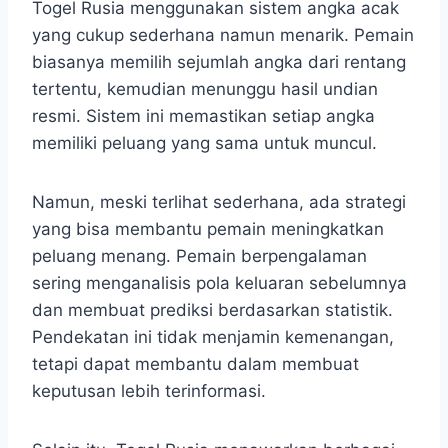
Togel Rusia menggunakan sistem angka acak
yang cukup sederhana namun menarik. Pemain
biasanya memilih sejumlah angka dari rentang
tertentu, kemudian menunggu hasil undian
resmi. Sistem ini memastikan setiap angka
memiliki peluang yang sama untuk muncul.
Namun, meski terlihat sederhana, ada strategi
yang bisa membantu pemain meningkatkan
peluang menang. Pemain berpengalaman
sering menganalisis pola keluaran sebelumnya
dan membuat prediksi berdasarkan statistik.
Pendekatan ini tidak menjamin kemenangan,
tetapi dapat membantu dalam membuat
keputusan lebih terinformasi.