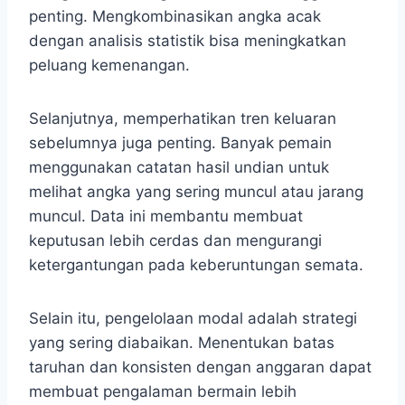
penting. Mengkombinasikan angka acak
dengan analisis statistik bisa meningkatkan
peluang kemenangan.
Selanjutnya, memperhatikan tren keluaran
sebelumnya juga penting. Banyak pemain
menggunakan catatan hasil undian untuk
melihat angka yang sering muncul atau jarang
muncul. Data ini membantu membuat
keputusan lebih cerdas dan mengurangi
ketergantungan pada keberuntungan semata.
Selain itu, pengelolaan modal adalah strategi
yang sering diabaikan. Menentukan batas
taruhan dan konsisten dengan anggaran dapat
membuat pengalaman bermain lebih