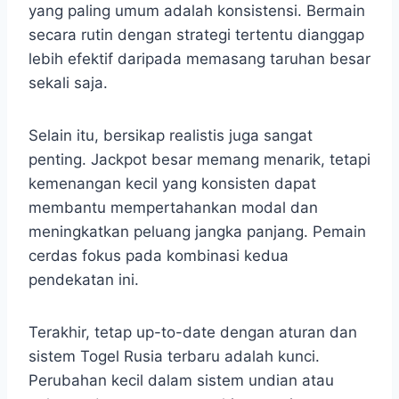
yang paling umum adalah konsistensi. Bermain
secara rutin dengan strategi tertentu dianggap
lebih efektif daripada memasang taruhan besar
sekali saja.
Selain itu, bersikap realistis juga sangat
penting. Jackpot besar memang menarik, tetapi
kemenangan kecil yang konsisten dapat
membantu mempertahankan modal dan
meningkatkan peluang jangka panjang. Pemain
cerdas fokus pada kombinasi kedua
pendekatan ini.
Terakhir, tetap up-to-date dengan aturan dan
sistem Togel Rusia terbaru adalah kunci.
Perubahan kecil dalam sistem undian atau