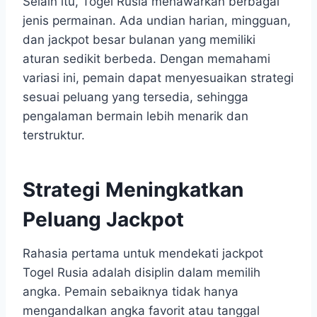
Selain itu, Togel Rusia menawarkan berbagai
jenis permainan. Ada undian harian, mingguan,
dan jackpot besar bulanan yang memiliki
aturan sedikit berbeda. Dengan memahami
variasi ini, pemain dapat menyesuaikan strategi
sesuai peluang yang tersedia, sehingga
pengalaman bermain lebih menarik dan
terstruktur.
Strategi Meningkatkan
Peluang Jackpot
Rahasia pertama untuk mendekati jackpot
Togel Rusia adalah disiplin dalam memilih
angka. Pemain sebaiknya tidak hanya
mengandalkan angka favorit atau tanggal