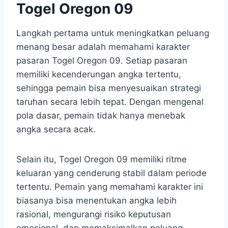
Togel Oregon 09
Langkah pertama untuk meningkatkan peluang
menang besar adalah memahami karakter
pasaran Togel Oregon 09. Setiap pasaran
memiliki kecenderungan angka tertentu,
sehingga pemain bisa menyesuaikan strategi
taruhan secara lebih tepat. Dengan mengenal
pola dasar, pemain tidak hanya menebak
angka secara acak.
Selain itu, Togel Oregon 09 memiliki ritme
keluaran yang cenderung stabil dalam periode
tertentu. Pemain yang memahami karakter ini
biasanya bisa menentukan angka lebih
rasional, mengurangi risiko keputusan