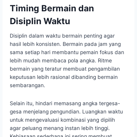
Timing Bermain dan
Disiplin Waktu
Disiplin dalam waktu bermain penting agar
hasil lebih konsisten. Bermain pada jam yang
sama setiap hari membantu pemain fokus dan
lebih mudah membaca pola angka. Ritme
bermain yang teratur membuat pengambilan
keputusan lebih rasional dibanding bermain
sembarangan.
Selain itu, hindari memasang angka tergesa-
gesa menjelang pengundian. Luangkan waktu
untuk mengevaluasi kombinasi yang dipilih
agar peluang menang instan lebih tinggi.
Kebiasaan sederhana ini sering membuat