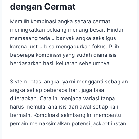
dengan Cermat
Memilih kombinasi angka secara cermat
meningkatkan peluang menang besar. Hindari
memasang terlalu banyak angka sekaligus
karena justru bisa mengaburkan fokus. Pilih
beberapa kombinasi yang sudah dianalisis
berdasarkan hasil keluaran sebelumnya.
Sistem rotasi angka, yakni mengganti sebagian
angka setiap beberapa hari, juga bisa
diterapkan. Cara ini menjaga variasi tanpa
harus memulai analisis dari awal setiap kali
bermain. Kombinasi seimbang ini membantu
pemain memaksimalkan potensi jackpot instan.