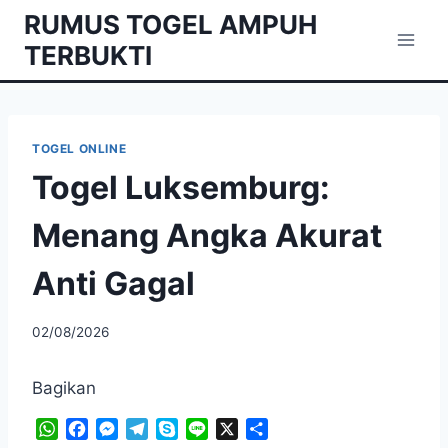
Skip
RUMUS TOGEL AMPUH
to
TERBUKTI
content
TOGEL ONLINE
Togel Luksemburg:
Menang Angka Akurat
Anti Gagal
02/08/2026
Bagikan
W
F
M
T
S
L
X
S