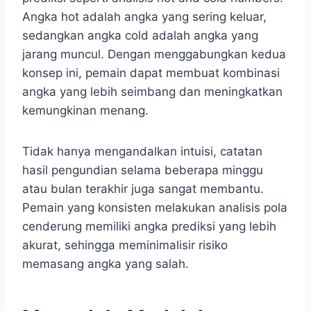
Angka hot adalah angka yang sering keluar,
sedangkan angka cold adalah angka yang
jarang muncul. Dengan menggabungkan kedua
konsep ini, pemain dapat membuat kombinasi
angka yang lebih seimbang dan meningkatkan
kemungkinan menang.
Tidak hanya mengandalkan intuisi, catatan
hasil pengundian selama beberapa minggu
atau bulan terakhir juga sangat membantu.
Pemain yang konsisten melakukan analisis pola
cenderung memiliki angka prediksi yang lebih
akurat, sehingga meminimalisir risiko
memasang angka yang salah.