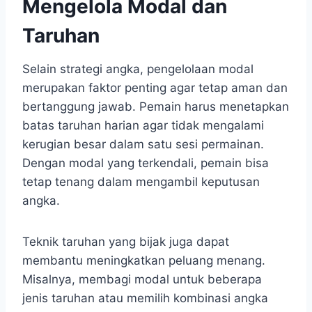
Mengelola Modal dan
Taruhan
Selain strategi angka, pengelolaan modal
merupakan faktor penting agar tetap aman dan
bertanggung jawab. Pemain harus menetapkan
batas taruhan harian agar tidak mengalami
kerugian besar dalam satu sesi permainan.
Dengan modal yang terkendali, pemain bisa
tetap tenang dalam mengambil keputusan
angka.
Teknik taruhan yang bijak juga dapat
membantu meningkatkan peluang menang.
Misalnya, membagi modal untuk beberapa
jenis taruhan atau memilih kombinasi angka