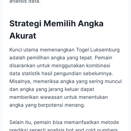
analisis data.
Strategi Memilih Angka
Akurat
Kunci utama memenangkan Togel Luksemburg
adalah pemilihan angka yang tepat. Pemain
disarankan untuk menggunakan kombinasi
data statistik hasil pengundian sebelumnya.
Misalnya, memeriksa angka yang sering muncul
dan angka yang jarang keluar dapat
memberikan wawasan untuk menentukan
angka yang berpotensi menang.
Selain itu, pemain bisa memanfaatkan metode
prediksi seperti analisis hot and cold numbers.