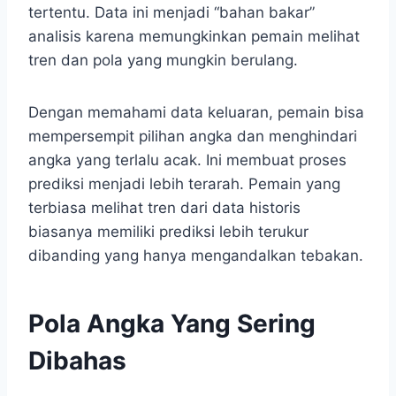
tertentu. Data ini menjadi “bahan bakar”
analisis karena memungkinkan pemain melihat
tren dan pola yang mungkin berulang.
Dengan memahami data keluaran, pemain bisa
mempersempit pilihan angka dan menghindari
angka yang terlalu acak. Ini membuat proses
prediksi menjadi lebih terarah. Pemain yang
terbiasa melihat tren dari data historis
biasanya memiliki prediksi lebih terukur
dibanding yang hanya mengandalkan tebakan.
Pola Angka Yang Sering
Dibahas