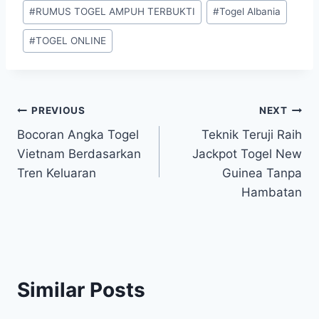
#
RUMUS TOGEL AMPUH TERBUKTI
#
Togel Albania
#
TOGEL ONLINE
Post
PREVIOUS
NEXT
Bocoran Angka Togel
Teknik Teruji Raih
navigation
Vietnam Berdasarkan
Jackpot Togel New
Tren Keluaran
Guinea Tanpa
Hambatan
Similar Posts