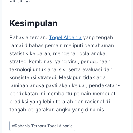
panjang.
Kesimpulan
Rahasia terbaru
Togel Albania
yang tengah
ramai dibahas pemain meliputi pemahaman
statistik keluaran, mengenali pola angka,
strategi kombinasi yang viral, penggunaan
teknologi untuk analisis, serta evaluasi dan
konsistensi strategi. Meskipun tidak ada
jaminan angka pasti akan keluar, pendekatan-
pendekatan ini membantu pemain membuat
prediksi yang lebih terarah dan rasional di
tengah pergerakan angka yang dinamis.
Post
#
Rahasia Terbaru Togel Albania
Tags: