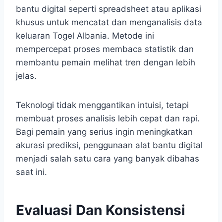
bantu digital seperti spreadsheet atau aplikasi
khusus untuk mencatat dan menganalisis data
keluaran Togel Albania. Metode ini
mempercepat proses membaca statistik dan
membantu pemain melihat tren dengan lebih
jelas.
Teknologi tidak menggantikan intuisi, tetapi
membuat proses analisis lebih cepat dan rapi.
Bagi pemain yang serius ingin meningkatkan
akurasi prediksi, penggunaan alat bantu digital
menjadi salah satu cara yang banyak dibahas
saat ini.
Evaluasi Dan Konsistensi