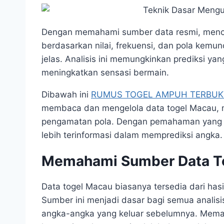
Dengan memahami sumber data resmi, menca
berdasarkan nilai, frekuensi, dan pola kemu
jelas. Analisis ini memungkinkan prediksi ya
meningkatkan sensasi bermain.
Dibawah ini
RUMUS TOGEL AMPUH TERBUK
membaca dan mengelola data togel Macau, m
pengamatan pola. Dengan pemahaman yang 
lebih terinformasi dalam memprediksi angka.
Memahami Sumber Data T
Data togel Macau biasanya tersedia dari has
Sumber ini menjadi dasar bagi semua analis
angka-angka yang keluar sebelumnya. Memah