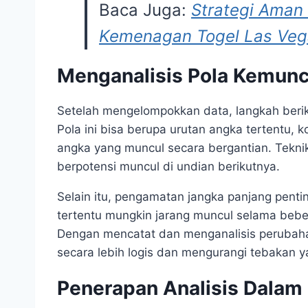
Baca Juga:
Strategi Aman
Kemenagan Togel Las Veg
Menganalisis Pola Kemun
Setelah mengelompokkan data, langkah beri
Pola ini bisa berupa urutan angka tertentu,
angka yang muncul secara bergantian. Tekn
berpotensi muncul di undian berikutnya.
Selain itu, pengamatan jangka panjang pentin
tertentu mungkin jarang muncul selama beber
Dengan mencatat dan menganalisis perubaha
secara lebih logis dan mengurangi tebakan yan
Penerapan Analisis Dalam 