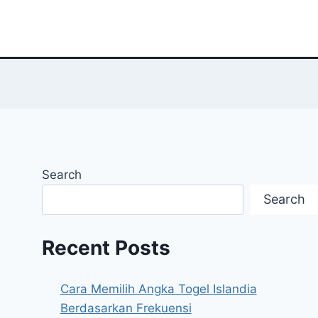
Search
Search
Recent Posts
Cara Memilih Angka Togel Islandia
Berdasarkan Frekuensi