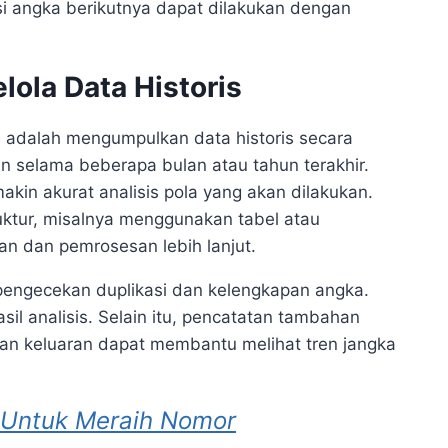
i angka berikutnya dapat dilakukan dengan
la Data Historis
 adalah mengumpulkan data historis secara
an selama beberapa bulan atau tahun terakhir.
in akurat analisis pola yang akan dilakukan.
uktur, misalnya menggunakan tabel atau
n dan pemrosesan lebih lanjut.
pengecekan duplikasi dan kelengkapan angka.
il analisis. Selain itu, pencatatan tambahan
tan keluaran dapat membantu melihat tren jangka
 Untuk Meraih Nomor