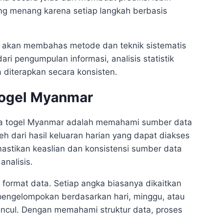
ang menang karena setiap langkah berbasis
akan membahas metode dan teknik sistematis
i pengumpulan informasi, analisis statistik
a diterapkan secara konsisten.
ogel Myanmar
ka togel Myanmar adalah memahami sumber data
h dari hasil keluaran harian yang dapat diakses
emastikan keaslian dan konsistensi sumber data
analisis.
 format data. Setiap angka biasanya dikaitkan
 pengelompokan berdasarkan hari, minggu, atau
ncul. Dengan memahami struktur data, proses