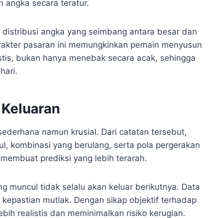
 angka secara teratur.
i distribusi angka yang seimbang antara besar dan
arakter pasaran ini memungkinkan pemain menyusun
alistis, bukan hanya menebak secara acak, sehingga
hari.
 Keluaran
ederhana namun krusial. Dari catatan tersebut,
l, kombinasi yang berulang, serta pola pergerakan
m membuat prediksi yang lebih terarah.
g muncul tidak selalu akan keluar berikutnya. Data
kepastian mutlak. Dengan sikap objektif terhadap
ih realistis dan meminimalkan risiko kerugian.