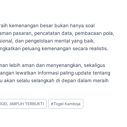
raih kemenangan besar bukan hanya soal
aman pasaran, pencatatan data, pembacaan pola,
sional, dan pengelolaan mental yang baik.
ingkatkan peluang kemenangan secara realistis.
man lebih aman dan menyenangkan, sekaligus
angan lewatkan informasi paling update tentang
u akan selalu selangkah di depan dalam meraih
OGEL AMPUH TERBUKTI
#
Togel Kamboja