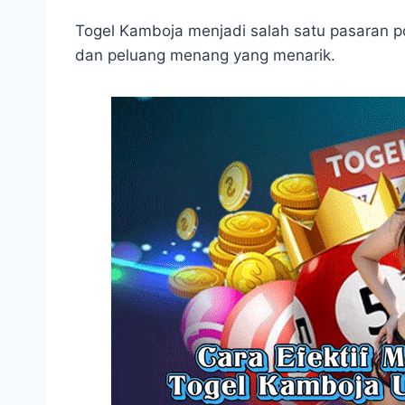
h
a
e
e
k
i
h
a
c
s
l
y
n
a
Togel Kamboja menjadi salah satu pasaran p
t
e
s
e
p
e
r
dan peluang menang yang menarik.
s
b
e
g
e
e
A
o
n
r
p
o
g
a
p
k
e
m
r