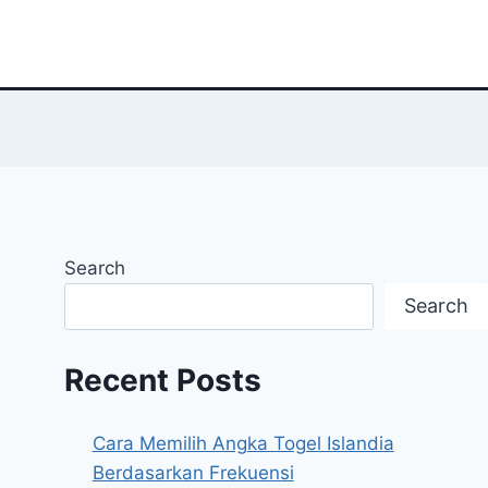
Search
Search
Recent Posts
Cara Memilih Angka Togel Islandia
Berdasarkan Frekuensi