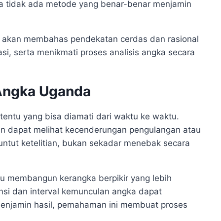
wa tidak ada metode yang benar-benar menjamin
akan membahas pendekatan cerdas dan rasional
i, serta menikmati proses analisis angka secara
Angka Uganda
tentu yang bisa diamati dari waktu ke waktu.
n dapat melihat kecenderungan pengulangan atau
ntut ketelitian, bukan sekadar menebak secara
tu membangun kerangka berpikir yang lebih
ensi dan interval kemunculan angka dapat
njamin hasil, pemahaman ini membuat proses