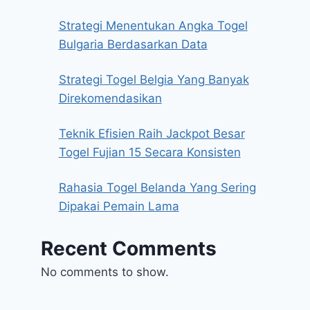
Strategi Menentukan Angka Togel
Bulgaria Berdasarkan Data
Strategi Togel Belgia Yang Banyak
Direkomendasikan
Teknik Efisien Raih Jackpot Besar
Togel Fujian 15 Secara Konsisten
Rahasia Togel Belanda Yang Sering
Dipakai Pemain Lama
Recent Comments
No comments to show.