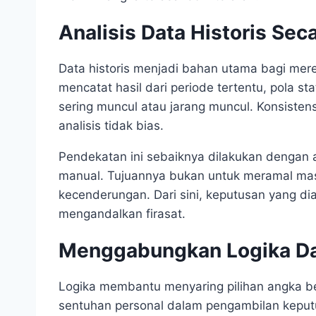
Analisis Data Historis Sec
Data historis menjadi bahan utama bagi mer
mencatat hasil dari periode tertentu, pola sta
sering muncul atau jarang muncul. Konsisten
analisis tidak bias.
Pendekatan ini sebaiknya dilakukan dengan a
manual. Tujuannya bukan untuk meramal mas
kecenderungan. Dari sini, keputusan yang dia
mengandalkan firasat.
Menggabungkan Logika Dan
Logika membantu menyaring pilihan angka be
sentuhan personal dalam pengambilan keput