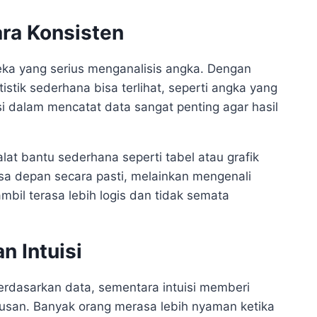
ara Konsisten
eka yang serius menganalisis angka. Dengan
tistik sederhana bisa terlihat, seperti angka yang
si dalam mencatat data sangat penting agar hasil
lat bantu sederhana seperti tabel atau grafik
a depan secara pasti, melainkan mengenali
mbil terasa lebih logis dan tidak semata
 Intuisi
rdasarkan data, sementara intuisi memberi
usan. Banyak orang merasa lebih nyaman ketika