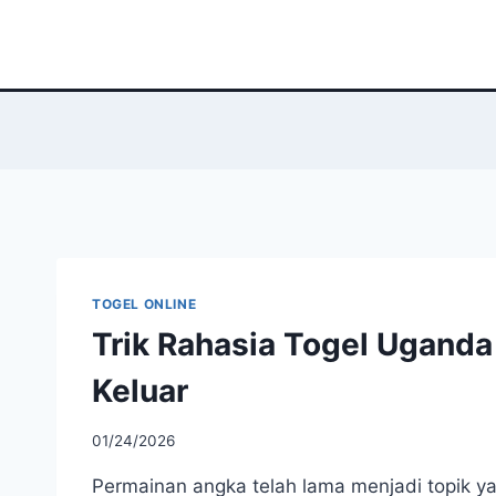
Skip
to
content
TOGEL ONLINE
Trik Rahasia Togel Uganda
Keluar
01/24/2026
Permainan angka telah lama menjadi topik y