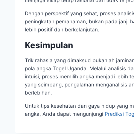
menjaga sikap tetap rasional dan tidak terjeb
Dengan perspektif yang sehat, proses analis
peningkatan pemahaman, bukan pada janji ha
lebih positif dan berkelanjutan.
Kesimpulan
Trik rahasia yang dimaksud bukanlah jamina
pola angka Togel Uganda. Melalui analisis da
intuisi, proses memilih angka menjadi lebih 
yang seimbang, pengalaman menganalisis ang
berlebihan.
Untuk tips kesehatan dan gaya hidup yang m
angka, Anda dapat mengunjungi
Prediksi Tog