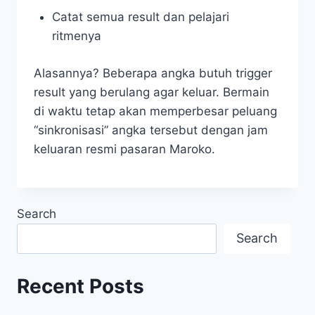
Catat semua result dan pelajari
ritmenya
Alasannya? Beberapa angka butuh trigger
result yang berulang agar keluar. Bermain
di waktu tetap akan memperbesar peluang
“sinkronisasi” angka tersebut dengan jam
keluaran resmi pasaran Maroko.
Search
Search
Recent Posts