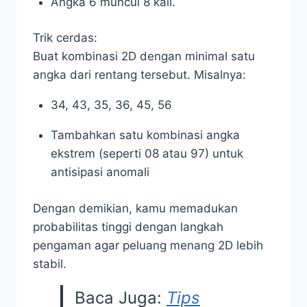
Angka 6 muncul 8 kali.
Trik cerdas:
Buat kombinasi 2D dengan minimal satu
angka dari rentang tersebut. Misalnya:
34, 43, 35, 36, 45, 56
Tambahkan satu kombinasi angka
ekstrem (seperti 08 atau 97) untuk
antisipasi anomali
Dengan demikian, kamu memadukan
probabilitas tinggi dengan langkah
pengaman agar peluang menang 2D lebih
stabil.
Baca Juga:
Tips