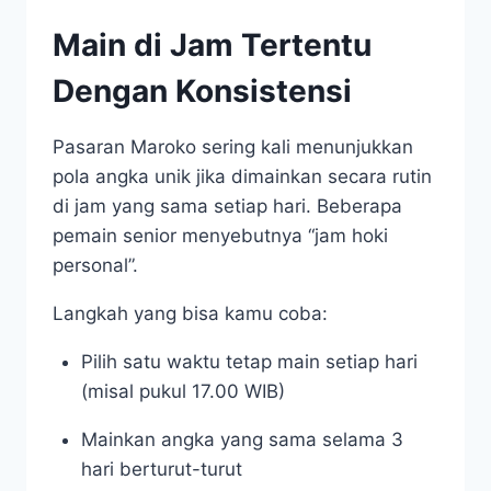
Main di Jam Tertentu
Dengan Konsistensi
Pasaran Maroko sering kali menunjukkan
pola angka unik jika dimainkan secara rutin
di jam yang sama setiap hari. Beberapa
pemain senior menyebutnya “jam hoki
personal”.
Langkah yang bisa kamu coba:
Pilih satu waktu tetap main setiap hari
(misal pukul 17.00 WIB)
Mainkan angka yang sama selama 3
hari berturut-turut