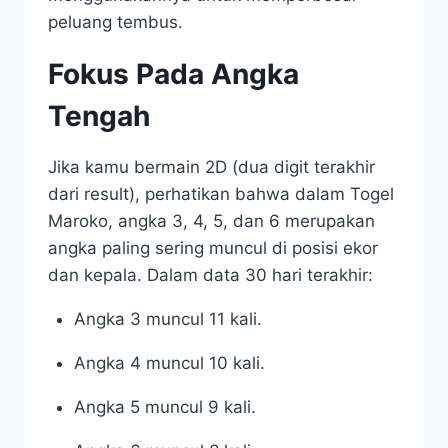
peluang tembus.
Fokus Pada Angka
Tengah
Jika kamu bermain 2D (dua digit terakhir
dari result), perhatikan bahwa dalam Togel
Maroko, angka 3, 4, 5, dan 6 merupakan
angka paling sering muncul di posisi ekor
dan kepala. Dalam data 30 hari terakhir:
Angka 3 muncul 11 kali.
Angka 4 muncul 10 kali.
Angka 5 muncul 9 kali.