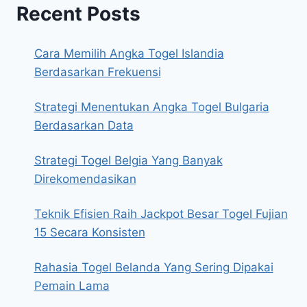
Recent Posts
Cara Memilih Angka Togel Islandia
Berdasarkan Frekuensi
Strategi Menentukan Angka Togel Bulgaria
Berdasarkan Data
Strategi Togel Belgia Yang Banyak
Direkomendasikan
Teknik Efisien Raih Jackpot Besar Togel Fujian
15 Secara Konsisten
Rahasia Togel Belanda Yang Sering Dipakai
Pemain Lama