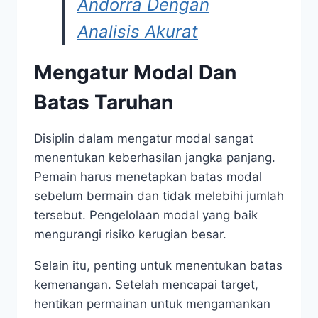
Andorra Dengan
Analisis Akurat
Mengatur Modal Dan
Batas Taruhan
Disiplin dalam mengatur modal sangat
menentukan keberhasilan jangka panjang.
Pemain harus menetapkan batas modal
sebelum bermain dan tidak melebihi jumlah
tersebut. Pengelolaan modal yang baik
mengurangi risiko kerugian besar.
Selain itu, penting untuk menentukan batas
kemenangan. Setelah mencapai target,
hentikan permainan untuk mengamankan