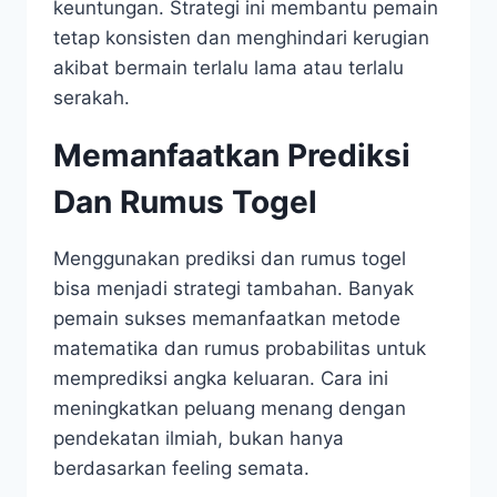
keuntungan. Strategi ini membantu pemain
tetap konsisten dan menghindari kerugian
akibat bermain terlalu lama atau terlalu
serakah.
Memanfaatkan Prediksi
Dan Rumus Togel
Menggunakan prediksi dan rumus togel
bisa menjadi strategi tambahan. Banyak
pemain sukses memanfaatkan metode
matematika dan rumus probabilitas untuk
memprediksi angka keluaran. Cara ini
meningkatkan peluang menang dengan
pendekatan ilmiah, bukan hanya
berdasarkan feeling semata.