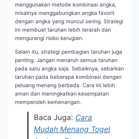
menggunakan metode kombinasi angka,
misalnya menggabungkan angka favorit
dengan angka yang muncul sering. Strategi
ini membuat taruhan lebih terarah dan
mengurangi risiko kerugian.
Selain itu, strategi pembagian taruhan juga
penting. Jangan menaruh semua taruhan
pada satu angka saja. Sebaiknya, sebarkan
taruhan pada beberapa kombinasi dengan
peluang menang berbeda. Cara ini lebih
aman dan meningkatkan kesempatan
memperoleh kemenangan.
Baca Juga:
Cara
Mudah Menang Togel