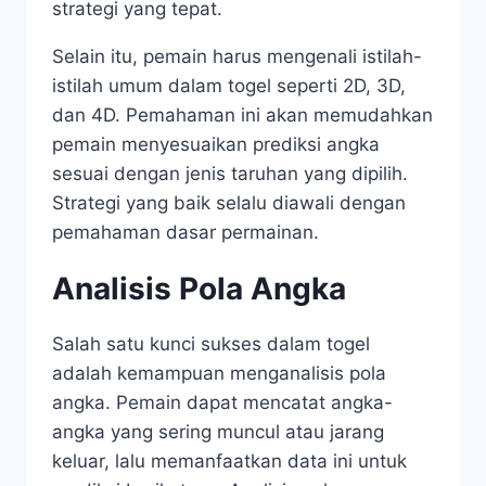
strategi yang tepat.
Selain itu, pemain harus mengenali istilah-
istilah umum dalam togel seperti 2D, 3D,
dan 4D. Pemahaman ini akan memudahkan
pemain menyesuaikan prediksi angka
sesuai dengan jenis taruhan yang dipilih.
Strategi yang baik selalu diawali dengan
pemahaman dasar permainan.
Analisis Pola Angka
Salah satu kunci sukses dalam togel
adalah kemampuan menganalisis pola
angka. Pemain dapat mencatat angka-
angka yang sering muncul atau jarang
keluar, lalu memanfaatkan data ini untuk