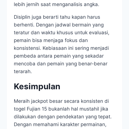
lebih jernih saat menganalisis angka.
Disiplin juga berarti tahu kapan harus
berhenti. Dengan jadwal bermain yang
teratur dan waktu khusus untuk evaluasi,
pemain bisa menjaga fokus dan
konsistensi. Kebiasaan ini sering menjadi
pembeda antara pemain yang sekadar
mencoba dan pemain yang benar-benar
terarah.
Kesimpulan
Meraih jackpot besar secara konsisten di
togel Fujian 15 bukanlah hal mustahil jika
dilakukan dengan pendekatan yang tepat.
Dengan memahami karakter permainan,