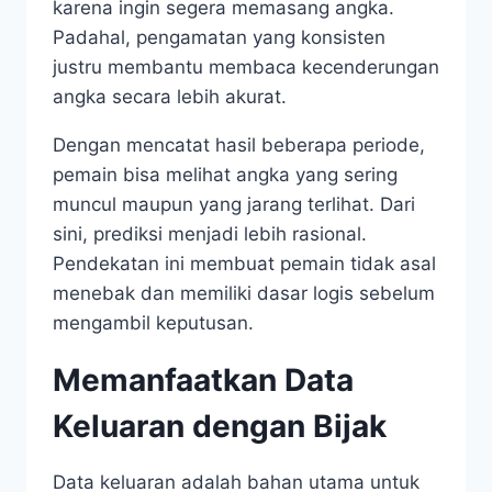
karena ingin segera memasang angka.
Padahal, pengamatan yang konsisten
justru membantu membaca kecenderungan
angka secara lebih akurat.
Dengan mencatat hasil beberapa periode,
pemain bisa melihat angka yang sering
muncul maupun yang jarang terlihat. Dari
sini, prediksi menjadi lebih rasional.
Pendekatan ini membuat pemain tidak asal
menebak dan memiliki dasar logis sebelum
mengambil keputusan.
Memanfaatkan Data
Keluaran dengan Bijak
Data keluaran adalah bahan utama untuk