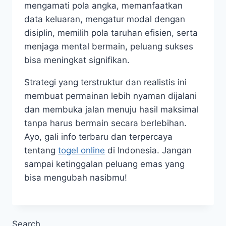
mengamati pola angka, memanfaatkan
data keluaran, mengatur modal dengan
disiplin, memilih pola taruhan efisien, serta
menjaga mental bermain, peluang sukses
bisa meningkat signifikan.
Strategi yang terstruktur dan realistis ini
membuat permainan lebih nyaman dijalani
dan membuka jalan menuju hasil maksimal
tanpa harus bermain secara berlebihan.
Ayo, gali info terbaru dan terpercaya
tentang
togel online
di Indonesia. Jangan
sampai ketinggalan peluang emas yang
bisa mengubah nasibmu!
Search