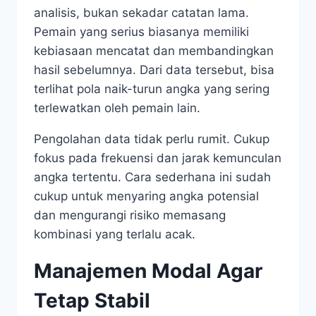
analisis, bukan sekadar catatan lama.
Pemain yang serius biasanya memiliki
kebiasaan mencatat dan membandingkan
hasil sebelumnya. Dari data tersebut, bisa
terlihat pola naik-turun angka yang sering
terlewatkan oleh pemain lain.
Pengolahan data tidak perlu rumit. Cukup
fokus pada frekuensi dan jarak kemunculan
angka tertentu. Cara sederhana ini sudah
cukup untuk menyaring angka potensial
dan mengurangi risiko memasang
kombinasi yang terlalu acak.
Manajemen Modal Agar
Tetap Stabil