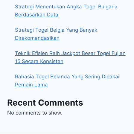
Strategi Menentukan Angka Togel Bulgaria
Berdasarkan Data
Strategi Togel Belgia Yang Banyak
Direkomendasikan
Teknik Efisien Raih Jackpot Besar Togel Fujian
15 Secara Konsisten
Rahasia Togel Belanda Yang Sering Dipakai
Pemain Lama
Recent Comments
No comments to show.