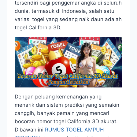
tersendiri bagi penggemar angka di seluruh
dunia, termasuk di Indonesia, salah satu
variasi togel yang sedang naik daun adalah
togel California 3D.
Dengan peluang kemenangan yang
menarik dan sistem prediksi yang semakin
canggih, banyak pemain yang mencari
bocoran nomor togel California 3D akurat.
Dibawah ini
RUMUS TOGEL AMPUH