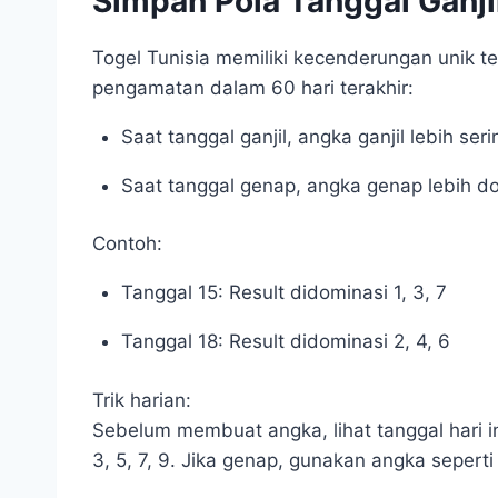
Simpan Pola Tanggal Ganj
Togel Tunisia memiliki kecenderungan unik te
pengamatan dalam 60 hari terakhir:
Saat tanggal ganjil, angka ganjil lebih se
Saat tanggal genap, angka genap lebih d
Contoh:
Tanggal 15: Result didominasi 1, 3, 7
Tanggal 18: Result didominasi 2, 4, 6
Trik harian:
Sebelum membuat angka, lihat tanggal hari ini.
3, 5, 7, 9. Jika genap, gunakan angka seperti 0