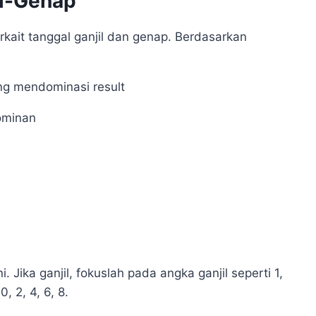
il-Genap
rkait tanggal ganjil dan genap. Berdasarkan
ring mendominasi result
ominan
 Jika ganjil, fokuslah pada angka ganjil seperti 1,
, 2, 4, 6, 8.