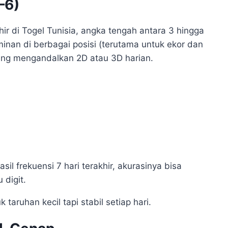
–6)
khir di Togel Tunisia, angka tengah antara 3 hingga
inan di berbagai posisi (terutama untuk ekor dan
yang mengandalkan 2D atau 3D harian.
l frekuensi 7 hari terakhir, akurasinya bisa
digit.
taruhan kecil tapi stabil setiap hari.