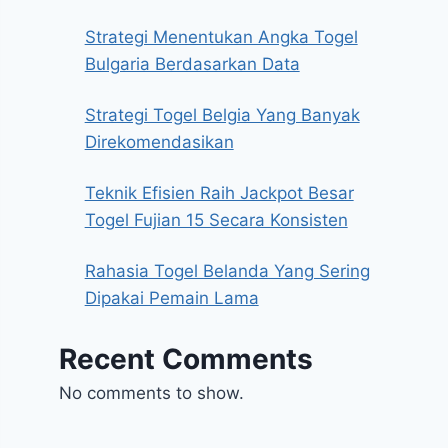
Strategi Menentukan Angka Togel
Bulgaria Berdasarkan Data
Strategi Togel Belgia Yang Banyak
Direkomendasikan
Teknik Efisien Raih Jackpot Besar
Togel Fujian 15 Secara Konsisten
Rahasia Togel Belanda Yang Sering
Dipakai Pemain Lama
Recent Comments
No comments to show.