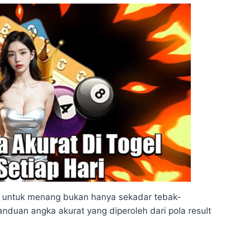
a untuk menang bukan hanya sekadar tebak-
anduan angka akurat yang diperoleh dari pola result