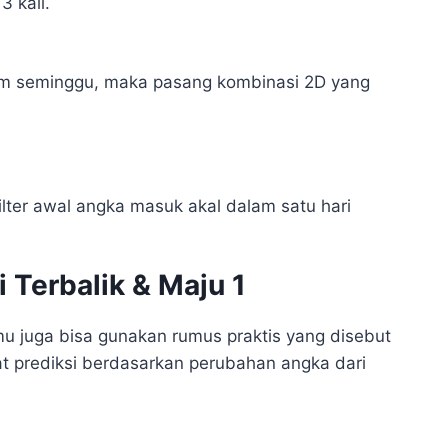
3 kali.
alam seminggu, maka pasang kombinasi 2D yang
filter awal angka masuk akal dalam satu hari
Terbalik & Maju 1
u juga bisa gunakan rumus praktis yang disebut
at prediksi berdasarkan perubahan angka dari