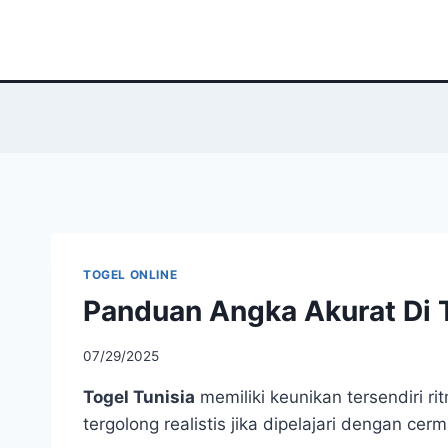
Skip
to
content
TOGEL ONLINE
Panduan Angka Akurat Di T
07/29/2025
Togel Tunisia
memiliki keunikan tersendiri r
tergolong realistis jika dipelajari dengan cerm