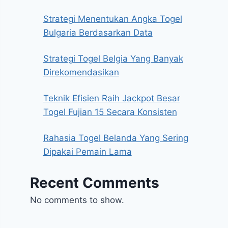
Strategi Menentukan Angka Togel
Bulgaria Berdasarkan Data
Strategi Togel Belgia Yang Banyak
Direkomendasikan
Teknik Efisien Raih Jackpot Besar
Togel Fujian 15 Secara Konsisten
Rahasia Togel Belanda Yang Sering
Dipakai Pemain Lama
Recent Comments
No comments to show.