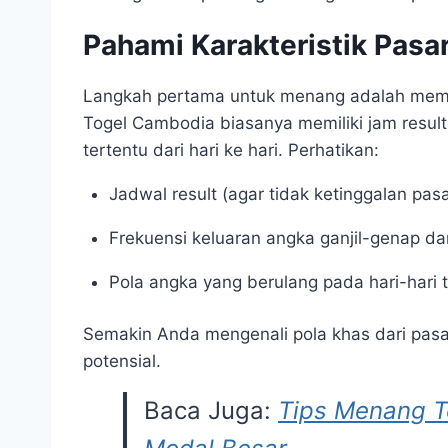
Pahami Karakteristik Pas
Langkah pertama untuk menang adalah mema
Togel Cambodia biasanya memiliki jam result
tertentu dari hari ke hari. Perhatikan:
Jadwal result (agar tidak ketinggalan pas
Frekuensi keluaran angka ganjil-genap da
Pola angka yang berulang pada hari-hari 
Semakin Anda mengenali pola khas dari pas
potensial.
Baca Juga:
Tips Menang T