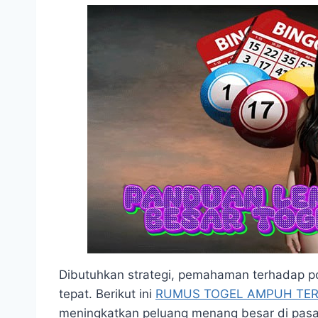
Dibutuhkan strategi, pemahaman terhadap po
tepat. Berikut ini
RUMUS TOGEL AMPUH TER
meningkatkan peluang menang besar di pas