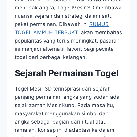
menebak angka, Togel Mesir 3D membawa
nuansa sejarah dan strategi dalam satu
paket permainan. Dibawah ini
RUMUS
TOGEL AMPUH TERBUKTI
akan membahas
popularitas yang terus meningkat, pasaran
ini menjadi alternatif favorit bagi pecinta
togel dari berbagai kalangan.
Sejarah Permainan Togel
Togel Mesir 3D terinspirasi dari sejarah
panjang permainan angka yang sudah ada
sejak zaman Mesir Kuno. Pada masa itu,
masyarakat menggunakan simbol dan
angka sebagai bagian dari ritual atau
ramalan. Konsep ini diadaptasi ke dalam