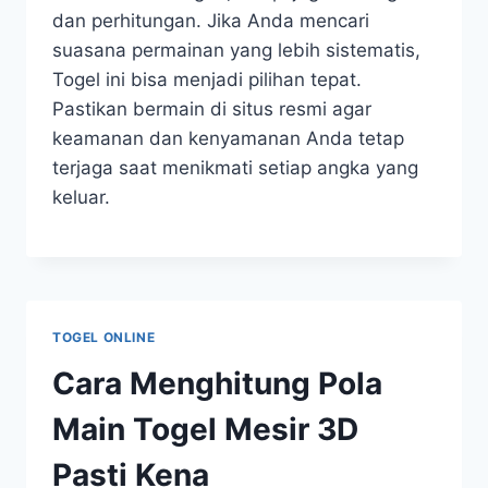
dan perhitungan. Jika Anda mencari
suasana permainan yang lebih sistematis,
Togel ini bisa menjadi pilihan tepat.
Pastikan bermain di situs resmi agar
keamanan dan kenyamanan Anda tetap
terjaga saat menikmati setiap angka yang
keluar.
TOGEL ONLINE
Cara Menghitung Pola
Main Togel Mesir 3D
Pasti Kena