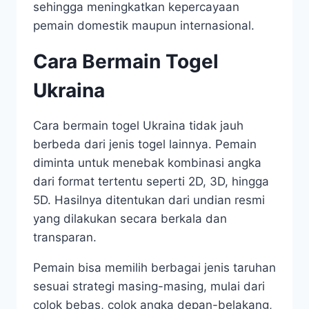
sehingga meningkatkan kepercayaan
pemain domestik maupun internasional.
Cara Bermain Togel
Ukraina
Cara bermain togel Ukraina tidak jauh
berbeda dari jenis togel lainnya. Pemain
diminta untuk menebak kombinasi angka
dari format tertentu seperti 2D, 3D, hingga
5D. Hasilnya ditentukan dari undian resmi
yang dilakukan secara berkala dan
transparan.
Pemain bisa memilih berbagai jenis taruhan
sesuai strategi masing-masing, mulai dari
colok bebas, colok angka depan-belakang,