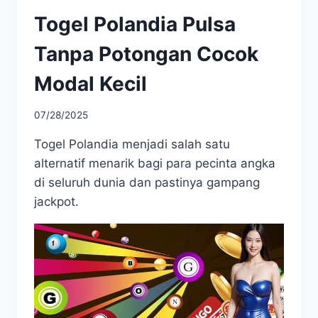
Togel Polandia Pulsa
Tanpa Potongan Cocok
Modal Kecil
07/28/2025
Togel Polandia menjadi salah satu
alternatif menarik bagi para pecinta angka
di seluruh dunia dan pastinya gampang
jackpot.