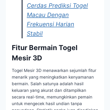
Cerdas Prediksi Togel
Macau Dengan
Frekuensi Harian
Stabil
Fitur Bermain Togel
Mesir 3D
Togel Mesir 3D menawarkan sejumlah fitur
menarik yang meningkatkan kenyamanan
bermain. Salah satunya adalah hasil
keluaran yang akurat dan ditampilkan
secara real-time, memungkinkan pemain
untuk mengecek hasil undian tanpa