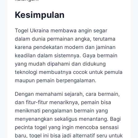
Kesimpulan
Togel Ukraina membawa angin segar
dalam dunia permainan angka, terutama
karena pendekatan modern dan jaminan
keadilan dalam sistemnya. Gaya bermain
yang mudah dipahami dan didukung
teknologi membuatnya cocok untuk pemula
maupun pemain berpengalaman.
Dengan memahami sejarah, cara bermain,
dan fitur-fitur menariknya, pemain bisa
menikmati pengalaman bermain yang
menyenangkan sekaligus menantang. Bagi
pecinta togel yang ingin mencoba sensasi
baru, togel ini bisa jadi alternatif seru untuk