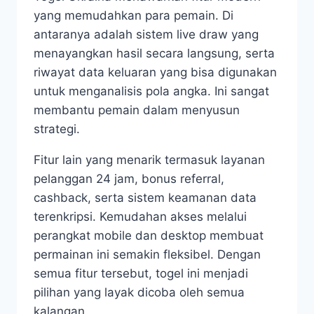
yang memudahkan para pemain. Di
antaranya adalah sistem live draw yang
menayangkan hasil secara langsung, serta
riwayat data keluaran yang bisa digunakan
untuk menganalisis pola angka. Ini sangat
membantu pemain dalam menyusun
strategi.
Fitur lain yang menarik termasuk layanan
pelanggan 24 jam, bonus referral,
cashback, serta sistem keamanan data
terenkripsi. Kemudahan akses melalui
perangkat mobile dan desktop membuat
permainan ini semakin fleksibel. Dengan
semua fitur tersebut, togel ini menjadi
pilihan yang layak dicoba oleh semua
kalangan.